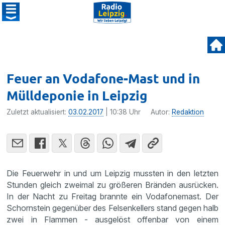
Feuer an Vodafone-Mast und in
Mülldeponie in Leipzig
Zuletzt aktualisiert:
03.02.2017
| 10:38 Uhr
Autor:
Redaktion
Die Feuer­wehr in und um Leipzig mussten in den letzten
Stunden gleich zweimal zu größeren Bränden ausrü­cken.
In der Nacht zu Freitag brannte ein Vodafo­ne­mast. Der
Schorn­stein gegen­über des Felsen­kel­lers stand gegen halb
zwei in Flammen - ausge­löst offenbar von einem