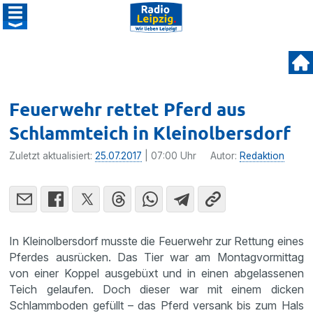
Feuerwehr rettet Pferd aus
Schlammteich in Kleinolbersdorf
Zuletzt aktualisiert:
25.07.2017
| 07:00 Uhr
Autor:
Redaktion
In Kleinol­bers­dorf musste die Feuer­wehr zur Rettung eines
Pferdes ausrü­cken. Das Tier war am Montag­vor­mittag
von einer Koppel ausge­büxt und in einen abgelas­senen
Teich gelaufen. Doch dieser war mit einem dicken
Schlamm­boden gefüllt – das Pferd versank bis zum Hals