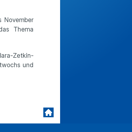
Bis November
 das Thema
lara-Zetkin-
ttwochs und