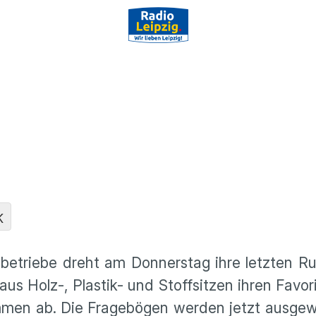
K
s­be­triebe dreht am Donnerstag ihre letzten 
us Holz-, Plastik- und Stoff­sitzen ihren Favor
mmen ab. Die Frage­bögen werden jetzt ausge­w