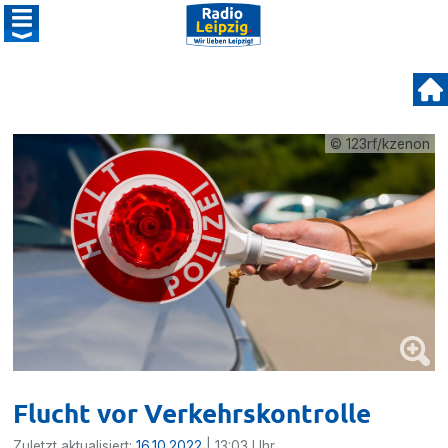
© 123rf/kzenon
Flucht vor Verkehrskontrolle
Zuletzt aktualisiert:
16.10.2022
| 13:03 Uhr