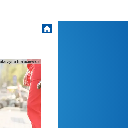
atarzyna Białasiewicz