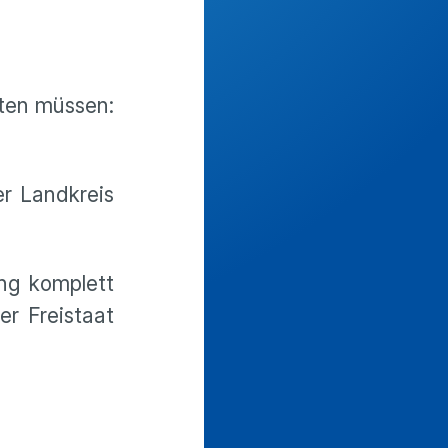
rten müssen:
er Landkreis
ng komplett
er Freistaat