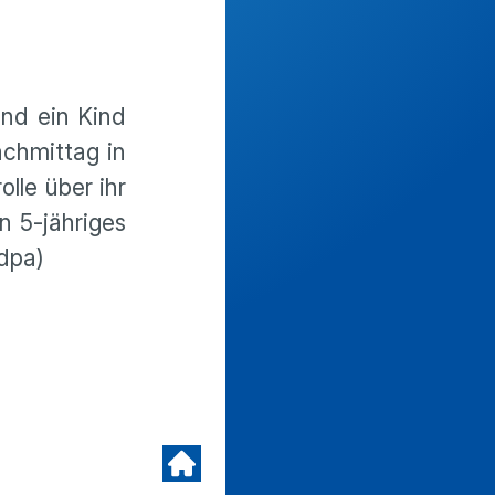
und ein Kind
achmittag in
olle über ihr
n 5-jähriges
dpa)