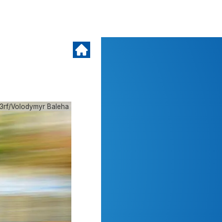
3rf/Volodymyr Baleha