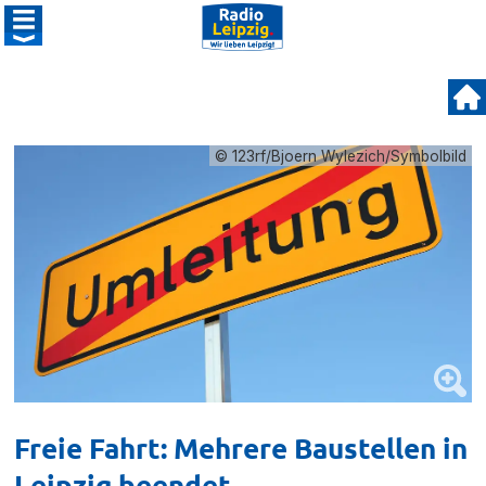
© 123rf/Bjoern Wylezich/Symbolbild
Freie Fahrt: Mehrere Baustellen in
Leipzig beendet