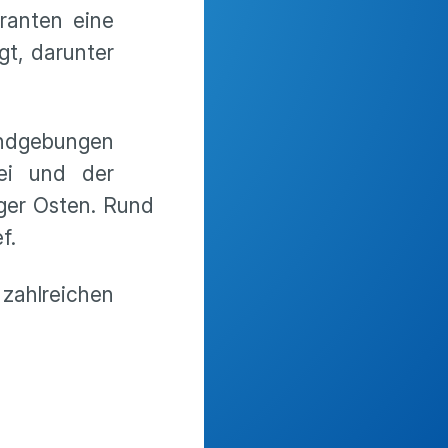
ranten eine
gt, darunter
ndgebungen
zei und der
ger Osten. Rund
ef.
ahlreichen