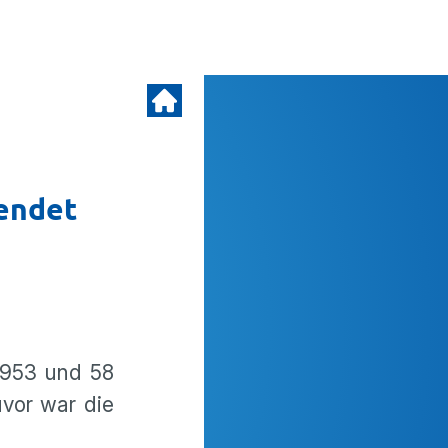
 endet
 1953 und 58
uvor war die