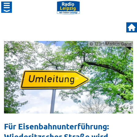
© 123rf/Markus Gann
Für Eisenbahnunterführung:
Wiederitzscher Straße wird