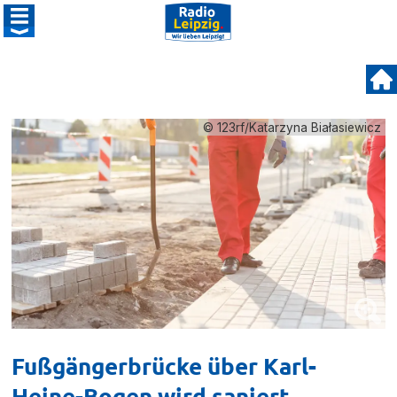
© 123rf/Katarzyna Białasiewicz
Fußgängerbrücke über Karl-
Heine-Bogen wird saniert