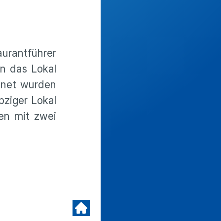
aurantführer
an das Lokal
chnet wurden
pziger Lokal
den mit zwei