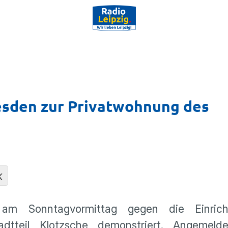
esden zur Privatwohnung des
K
m Sonntagvormittag gegen die Einrich
tadtteil Klotzsche demonstriert. Angemel