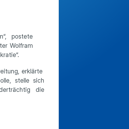
“, postete
ster Wolfram
ratie“.
eitung, erklärte
le, stelle sich
erträchtig die