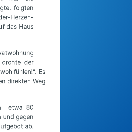
gte, folgten
der-Herzen-
auf das Haus
ivatwohnung
 drohte der
ohlfühlen!“. Es
den direkten Weg
ich etwa 80
en und gegen
aufgebot ab.