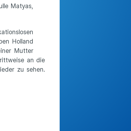
ulle Matyas,
kationslosen
uben Holland
iner Mutter
ittweise an die
ieder zu sehen.