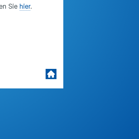
den Sie
hier
.