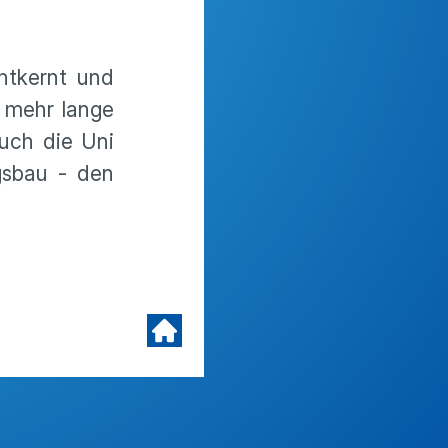
ntkernt und
t mehr lange
auch die Uni
gsbau - den