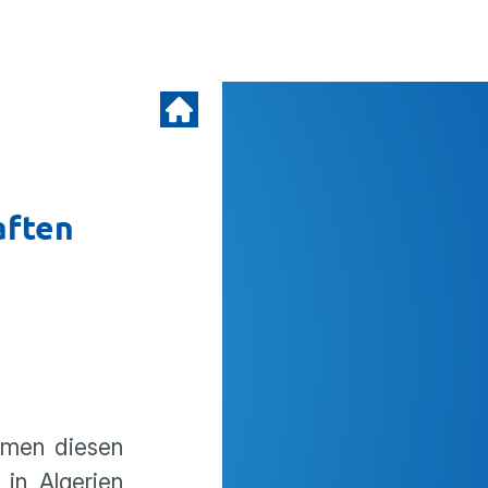
aften
hmen diesen
 in Algerien