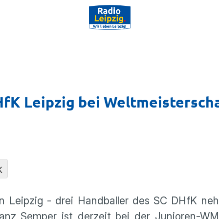
fK Leipzig bei Weltmeis­ter­sch
K
in Leipzig - drei Handballer des SC DHfK ne
Franz Semper ist derzeit bei der Junioren-WM