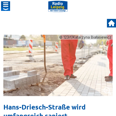
© 123rf/Katarzyna Białasiewicz
Hans-Driesch-Straße wird
umfangreich saniert