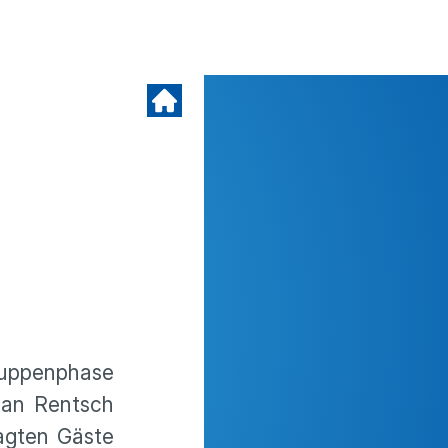
ruppen­phase
man Rentsch
lagten Gäste