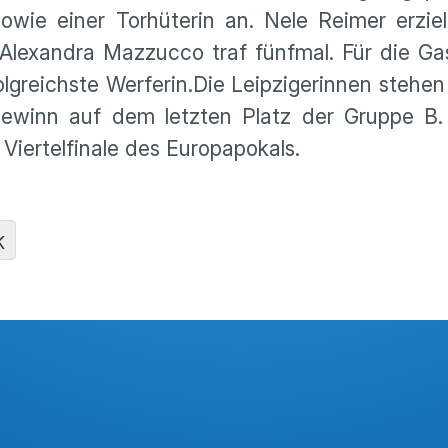
 sowie einer Torhü­terin an. Nele Reimer erzie
 Alexandra Mazzucco traf fünfmal. Für die G
olg­reichste Werferin.Die Leipzi­ge­rinnen steh
ge­winn auf dem letzten Platz der Gruppe B.
iertel­fi­nale des Europa­po­kals.
K