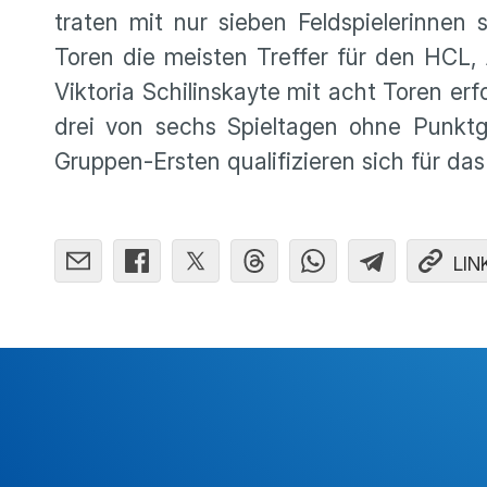
traten mit nur sieben Feldspie­le­rinnen
Toren die meisten Treffer für den HCL,
Viktoria Schilins­kayte mit acht Toren erf
drei von sechs Spiel­tagen ohne Punkt­
Gruppen-Ersten quali­fi­zieren sich für das V
LIN