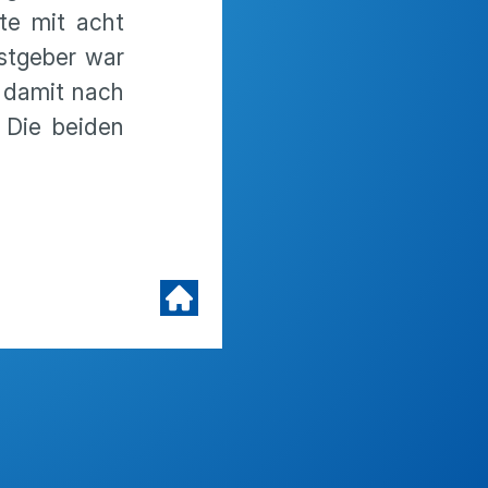
lte mit acht
astgeber war
en damit nach
 Die beiden