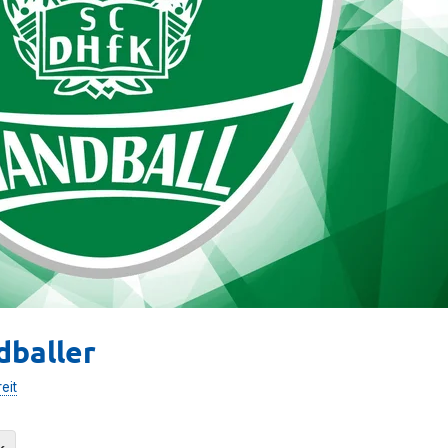
dballer
eit