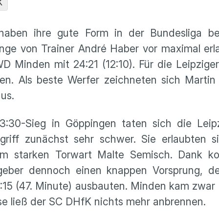
K
aben ihre gute Form in der Bundesliga be
ge von Trainer André Haber vor maximal erl
 Minden mit 24:21 (12:10). Für die Leipzige
len. Als beste Werfer zeichneten sich Marti
aus.
30-Sieg in Göppingen taten sich die Leip
riff zunächst sehr schwer. Sie erlaubten si
am starken Torwart Malte Semisch. Dank kon
tgeber dennoch einen knappen Vorsprung, d
20:15 (47. Minute) ausbauten. Minden kam zwar
ase ließ der SC DHfK nichts mehr anbrennen.