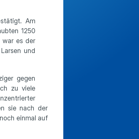
stätigt. Am
aubten 1250
r war es der
n Larsen und
ziger gegen
ch zu viele
zentrierter
en sie nach der
 noch einmal auf