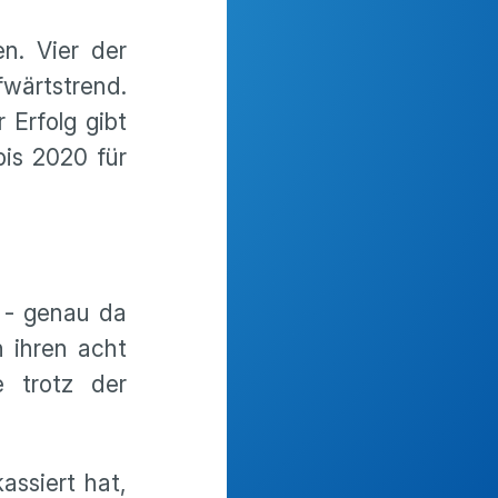
n. Vier der
fwärtstrend.
 Erfolg gibt
bis 2020 für
 - genau da
n ihren acht
 trotz der
ssiert hat,