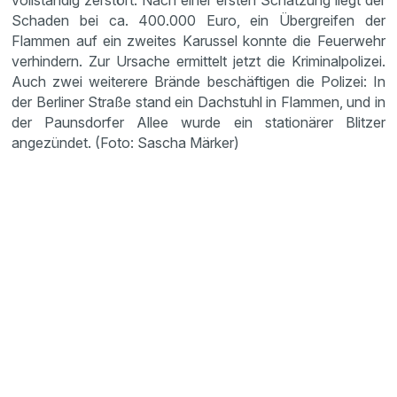
vollständig zerstört. Nach einer ersten Schät­zung liegt der
Schaden bei ca. 400.000 Euro, ein Übergreifen der
Flammen auf ein zweites Karussel konnte die Feuer­wehr
verhin­dern. Zur Ursache ermit­telt jetzt die Krimi­nal­po­lizei.
Auch zwei weite­rere Brände beschäf­tigen die Polizei: In
der Berliner Straße stand ein Dachstuhl in Flammen, und in
der Pauns­dorfer Allee wurde ein statio­närer Blitzer
angezündet. (Foto: Sascha Märker)