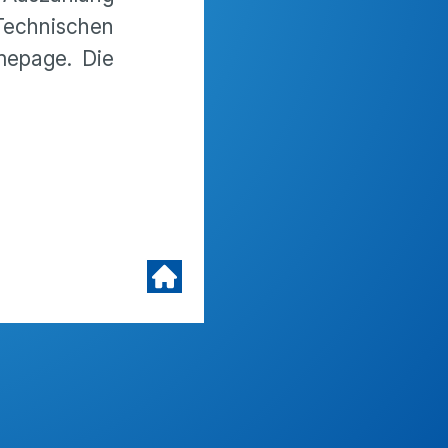
Techni­schen
omepage. Die