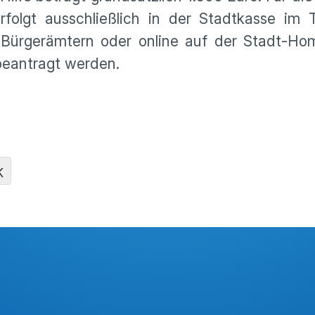
erfolgt ausschlie­ß­lich in der Stadt­kasse im 
n Bürger­äm­tern oder online auf der Stadt-H
 beantragt werden.
K