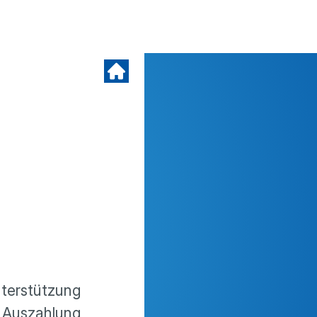
er­stüt­zung
e Auszah­lung