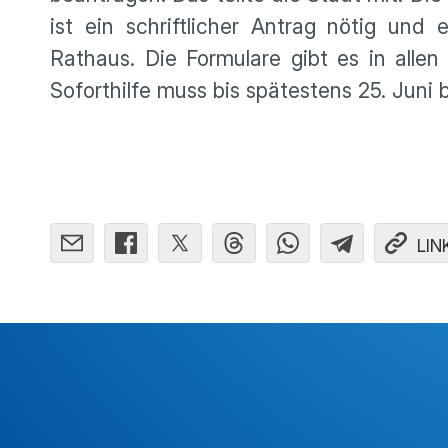
ist ein schrift­li­cher Antrag nötig und 
Rathaus. Die Formu­lare gibt es in alle
Sofort­hilfe muss bis spätes­tens 25. Juni
LIN