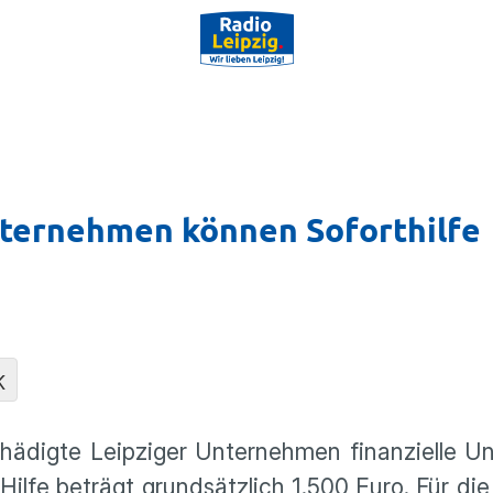
nternehmen können Soforthilfe
K
igte Leipziger Unter­nehmen finan­zi­elle Unt
Hilfe beträgt grund­sätz­lich 1.500 Euro. Für di