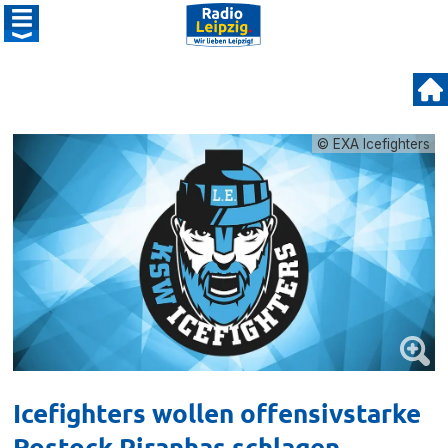
© EXA Icefighters
Icefighters wollen offensivstarke
Rostock Piranhas schlagen