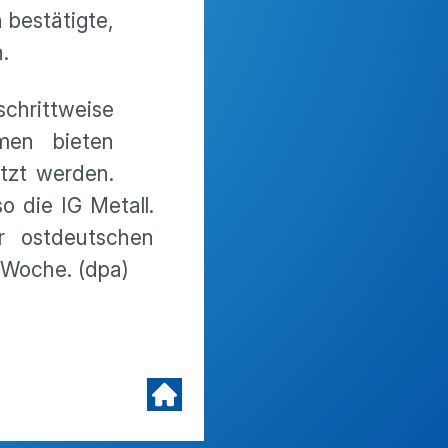
 bestätigte,
.
chrittweise
men bieten
tzt werden.
 die IG Metall.
er ostdeutschen
 Woche. (dpa)