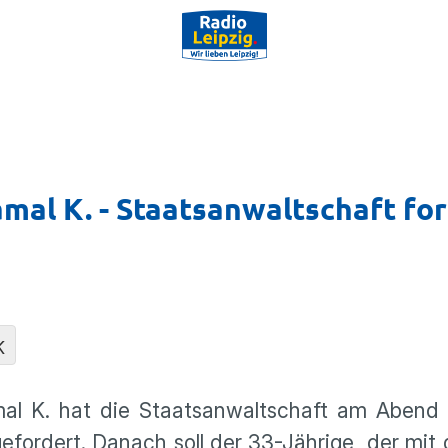
al K. - Staatsan­waltschaft fo
K
 K. hat die Staats­an­walt­schaft am Abend 
efor­dert. Danach soll der 33-Jährige, der mi