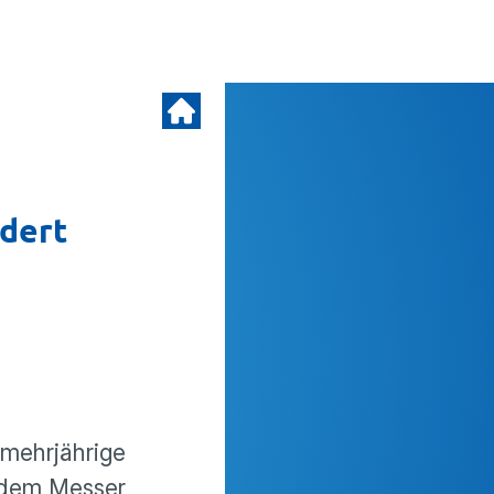
rdert
mehrjäh­rige
t dem Messer