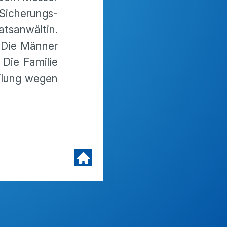
Siche­rungs­
s­an­wältin.
. Die Männer
 Die Familie
i­lung wegen