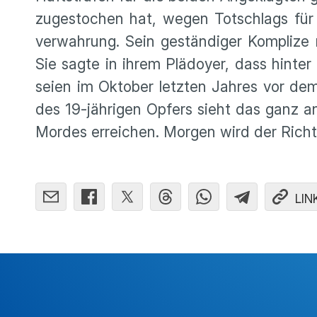
zugesto­chen hat, wegen Totschlags für 
ver­wah­rung. Sein gestän­diger Komplize 
Sie sagte in ihrem Plädoyer, dass hinter 
seien im Oktober letzten Jahres vor dem H
des 19-jährigen Opfers sieht das ganz and
Mordes errei­chen. Morgen wird der Rich
LIN