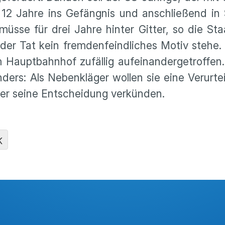
12 Jahre ins Gefängnis und anschlie­ßend in 
müsse für drei Jahre hinter Gitter, so die Staat
der Tat kein fremden­feind­li­ches Motiv stehe
aupt­bahnhof zufällig aufein­an­der­ge­troffen.
ers: Als Neben­kläger wollen sie eine Verur­te
ter seine Entschei­dung verkünden.
K