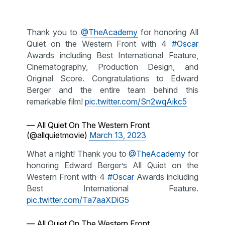
Thank you to
@TheAcademy
for honoring All
Quiet on the Western Front with 4
#Oscar
Awards including Best International Feature,
Cinematography, Production Design, and
Original Score. Congratulations to Edward
Berger and the entire team behind this
remarkable film!
pic.twitter.com/Sn2wqAikc5
— All Quiet On The Western Front
(@allquietmovie)
March 13, 2023
What a night! Thank you to
@TheAcademy
for
honoring Edward Berger’s All Quiet on the
Western Front with 4
#Oscar
Awards including
Best International Feature.
pic.twitter.com/Ta7aaXDiG5
— All Quiet On The Western Front