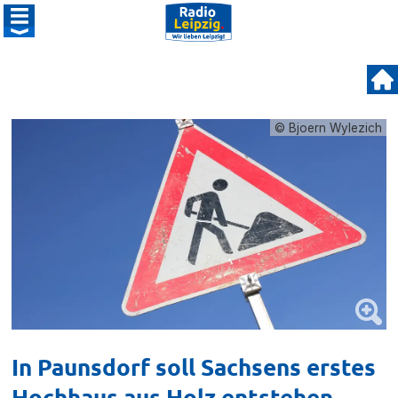
© Bjoern Wylezich
In Paunsdorf soll Sachsens erstes
Hochhaus aus Holz entstehen