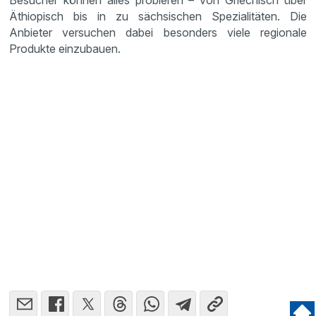
Besucher können alles probieren – von Griechisch über
Äthio­pisch bis in zu sächsi­schen Spezia­li­täten. Die
Anbieter versu­chen dabei beson­ders viele regio­nale
Produkte einzu­bauen.