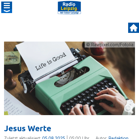
© Rawpixel.com/Fotolia
Jesus Werte
Zuletzt aktualisiert:
05.08.2025
| 05:00 Uhr
Autor:
Redaktion