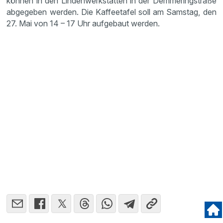
können in den Linden­werk­stätten in der Demme­ring­straße
abgegeben werden. Die Kaffee­tafel soll am Samstag, den
27. Mai von 14 – 17 Uhr aufge­baut werden.