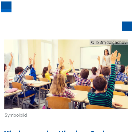
© 123rf/dolgachov
Symbolbild