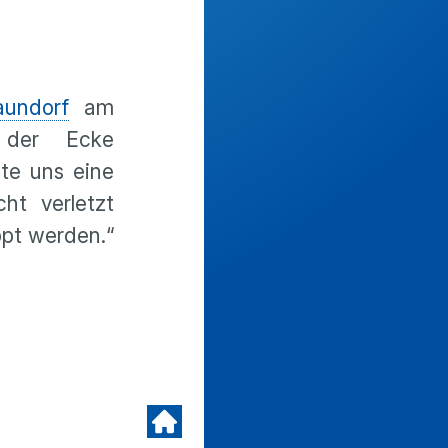
aundorf
am
 der Ecke
gte uns eine
ht verletzt
pt werden.“