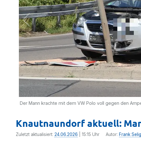
Der Mann krachte mit dem VW Polo voll gegen den Amp
Knautnaundorf aktuell: Man
Zuletzt aktualisiert:
24.06.2026
| 15:15 Uhr
Autor:
Frank Seli