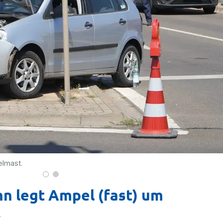
elmast.
n legt Ampel (fast) um
g