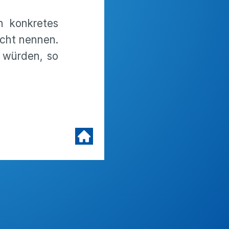
n konkretes
icht nennen.
n würden, so