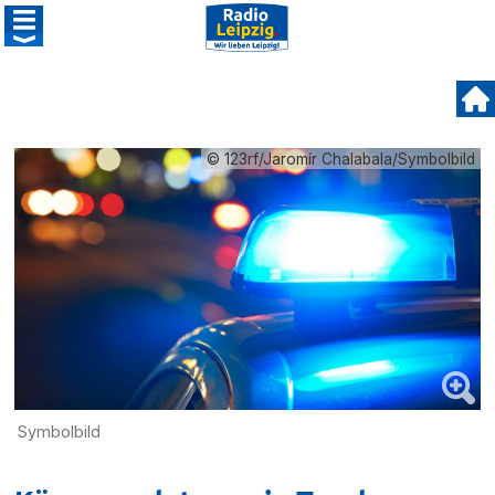
© 123rf/Jaromír Chalabala/Symbolbild
Symbolbild