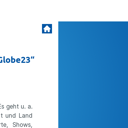
„Globe23“
Es geht u. a.
dt und Land
rte, Shows,