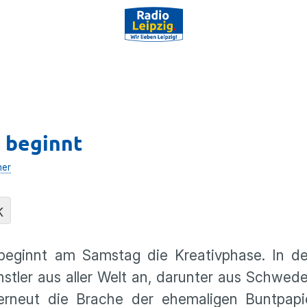
“ beginnt
her
K
a beginnt am Samstag die Kreativphase. In d
tler aus aller Welt an, darunter aus Schwede
erneut die Brache der ehemaligen Buntpapie