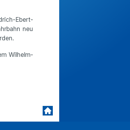
drich-Ebert-
ahrbahn neu
erden.
dem Wilhelm-