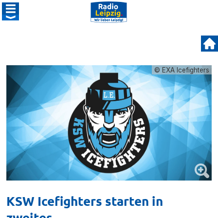
© EXA Icefighters
KSW Icefighters starten in
zweites