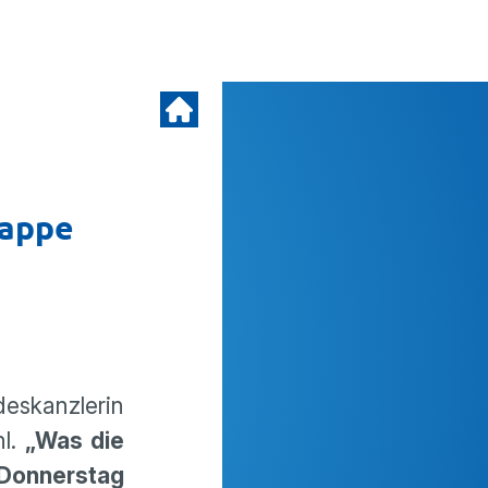
lappe
s­kanz­lerin
hl.
„Was die
 Donnerstag