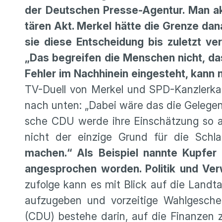
der Deutschen Presse-Agentur. Man akze
tären Akt. Merkel hätte die Grenze d
sie diese Entschei­dung bis zuletzt v
„Das begreifen die Menschen nicht, das
Fehler im Nachhinein einge­steht, kann 
TV-Duell von Merkel und SPD-Kanzler­ka
nach unten: „Dabei wäre das die Gelegen­
sche CDU werde ihre Einschät­zung so auc
nicht der einzige Grund für die Schl
machen.“ Als Beispiel nannte Kupfer
angespro­chen worden. Politik und Ve
zufolge kann es mit Blick auf die Landtag
aufzu­geben und vorzei­tige Wahlge­sc
(CDU) bestehe darin, auf die Finanzen z