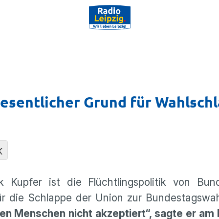
 wesentlicher Grund für Wahlsch
K
upfer ist die Flücht­lings­po­litik von Bunde
für die Schlappe der Union zur Bundes­tags­wa
en Menschen nicht akzep­tiert“, sagte er am