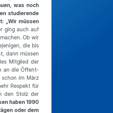
uen, was noch
en studie­rende
kt: „Wir müssen
r ging auch auf
b machen. Ob wir
e­nigen, die bis
eht, dann müssen
des Mitglied der
n an die Öffent­
nd schon im März
 mehr Respekt für
an den Stolz der
sen haben 1990
schlägen oder dem