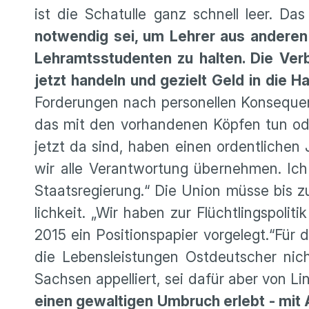
ist die Schatulle ganz schnell leer. Das
notwendig sei, um Lehrer aus anderen B
Lehramts­stu­denten zu halten. Die Ver
jetzt handeln und gezielt Geld in die 
Forde­rungen nach perso­nellen Konse­que
das mit den vorhan­denen Köpfen tun oder
jetzt da sind, haben einen ordent­li­ch
wir alle Verant­wor­tung übernehmen. Ich
Staats­re­gie­rung.“ Die Union müsse bis
lich­keit. „Wir haben zur Flücht­lings­p
2015 ein Positi­ons­pa­pier vorge­legt.“F
die Lebens­leis­tungen Ostdeut­scher ni
Sachsen appel­liert, sei dafür aber von Lin
einen gewal­tigen Umbruch erlebt - mit Ar