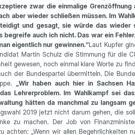
p­tiere zwar die einma­lige Grenz­öff­nung 
anach aber wieder schließen müssen. Im Wah
ertei­digt und gesagt, sie würde das wieder
 begreife auch ich nicht. Das war ein Fehle
man eigent­lich nur gewinnen.“
Laut Kupfer gi
n­didat Martin Schulz die Stimmung für die 
heit gewesen, noch einmal klare Worte zu find
h der Bundes­partei übermit­teln. Die Bundes­p
appe.
„Wir haben auch hier in Sachsen Ha
 das Lehrer­pro­blem. Im Wahlkampf sei da
rwal­tung hätten da manchmal zu langsam ge
s­wahl 2019 jetzt nicht darum gehen, die solid
henke zu machen. Der Job von Finanz­mi­nist
u achten: „Wenn wir allen Begehr­lich­keiten