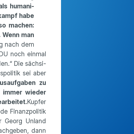
als humani­
lkampf habe
 so machen:
r. Wenn man
ng nach dem
CDU noch einmal
en.“ Die sächsi­
o­litik sei aber
usauf­gaben zu
s immer wieder
arbeitet.
Kupfer
e Finanz­po­litik
er Georg Unland
 nachgeben, dann