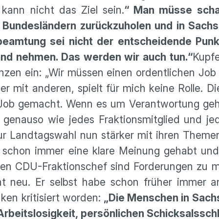
 kann nicht das Ziel sein.
“ Man müsse scha
undes­län­dern zurück­zu­holen und in Sachs
be­am­tung sei nicht der entschei­dende Pun
Hand nehmen. Das werden wir auch tun.“
Kupfe
nzen ein: „Wir müssen einen ordent­li­chen Jo
 mit anderen, spielt für mich keine Rolle. Diej
en Job gemacht. Wenn es um Verant­wor­tung g
 genauso wie jedes Frakti­ons­mit­glied und je
 zur Landtags­wahl nun stärker mit ihren Theme
o­litik schon immer eine klare Meinung gehabt u
ür den CDU-Frakti­ons­chef sind Forde­rungen zu
cht neu. Er selbst habe schon früher immer 
ken kriti­siert worden:
„Die Menschen in Sach
beits­lo­sig­keit, persön­li­chen Schick­sals­