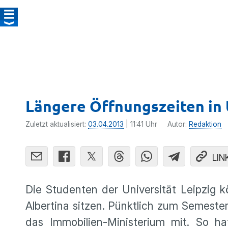
Längere Öffnungszeiten in 
Zuletzt aktualisiert:
03.04.2013
| 11:41 Uhr
Autor:
Redaktion
LIN
Die Studenten der Univer­sität Leipzig k
Alber­tina sitzen. Pünkt­lich zum Semes­te
das Immobi­lien-Minis­te­rium mit. So