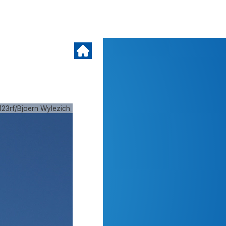
123rf/Bjoern Wylezich