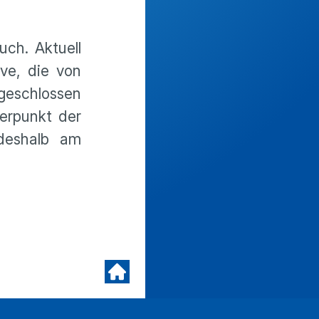
uch. Aktuell
ive, die von
geschlossen
erpunkt der
deshalb am