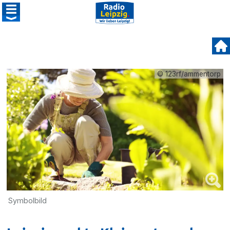
© 123rf/ammentorp
Symbolbild