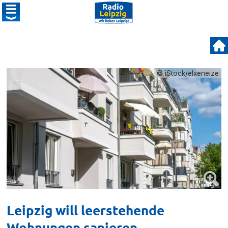
© iStock/elxeneize
Leipzig will leerstehende
Wohnungen sanieren