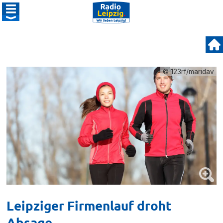
© 123rf/maridav
Leipziger Firmenlauf droht
Absage