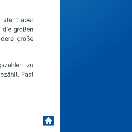
t steht aber
n die großen
ndere große
szahlen zu
ezählt. Fast