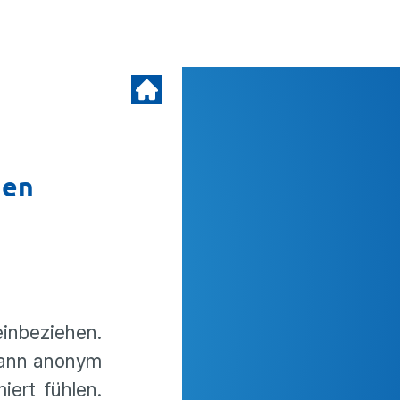
gen
inbe­ziehen.
 kann anonym
iert fühlen.