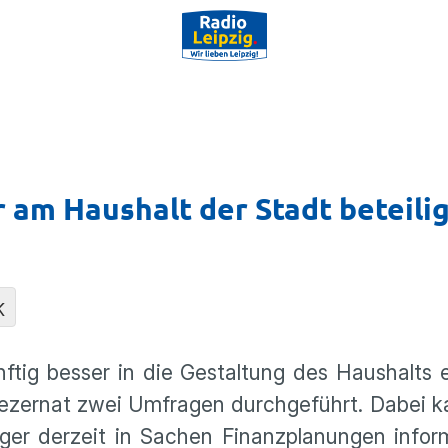
er am Haushalt der Stadt beteili
K
ftig besser in die Gestal­tung des Haushalts e
e­zernat zwei Umfragen durch­ge­führt. Dabei
r derzeit in Sachen Finanz­pla­nungen infor­m