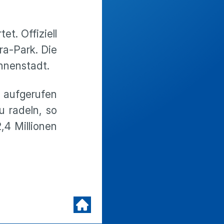
et. Offiziell
ra-Park. Die
nnenstadt.
 aufgerufen
 radeln, so
,4 Millionen