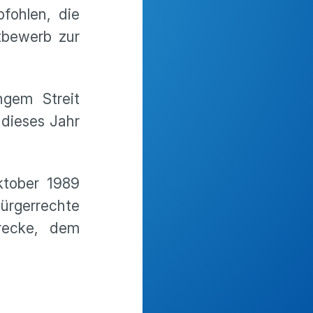
fohlen, die
ttbewerb zur
ngem Streit
 dieses Jahr
ktober 1989
Bürgerrechte
recke, dem